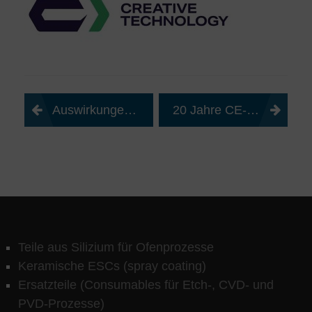
Beitragsnavigation
Auswirkungen der Corona-Epedemie
20 Jahre CE-MAT
Teile aus Silizium für Ofenprozesse
Keramische ESCs (spray coating)
Ersatzteile (Consumables für Etch-, CVD- und
PVD-Prozesse)