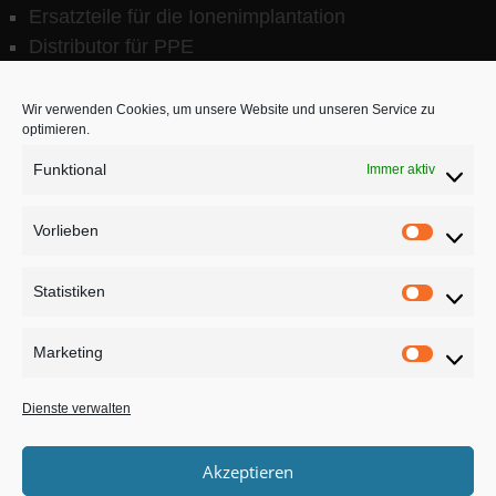
Ersatzteile für die Ionenimplantation
Distributor für PPE
Tools für Waferinspektion
Wir verwenden Cookies, um unsere Website und unseren Service zu
Kontakt
optimieren.
Impressum
Funktional
Immer aktiv
Datenschutzerklärung
Vorlieben
CE-MAT GmbH
Vorlie
Bachweg 2
Statistiken
63589 Linsengericht
Statist
Phone: +49 6051 – 977 3920
Marketing
Market
Fax: +49 6051 – 977 3925
Email: info(at)ce-mat.com
Dienste verwalten
Akzeptieren